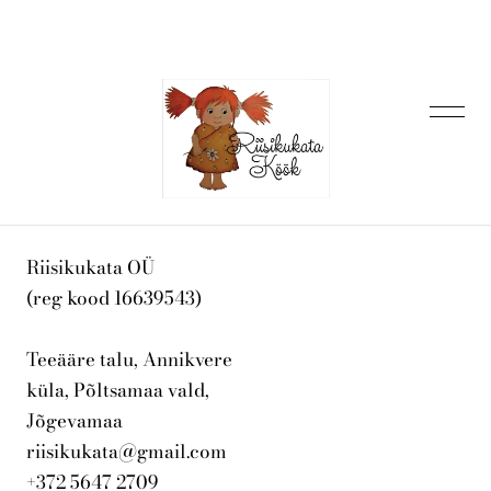
lisati ostukorvi.
Vaata ostukorvi
Avaleht
Riisikukata OÜ
(reg kood 16639543)
E-pood
Teeääre talu, Annikvere
küla, Põltsamaa vald,
Jõgevamaa
Meist
riisikukata@gmail.com
+372 5647 2709