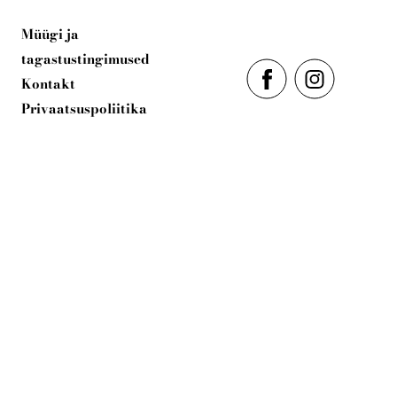
Kontakt
Müügi ja
tagastustingimused
Kontakt
Privaatsuspoliitika