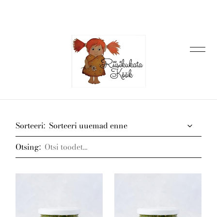
lisati ostukorvi.
Vaata ostukorvi
Avaleht
Sorteeri:
Otsing:
E-pood
Meist