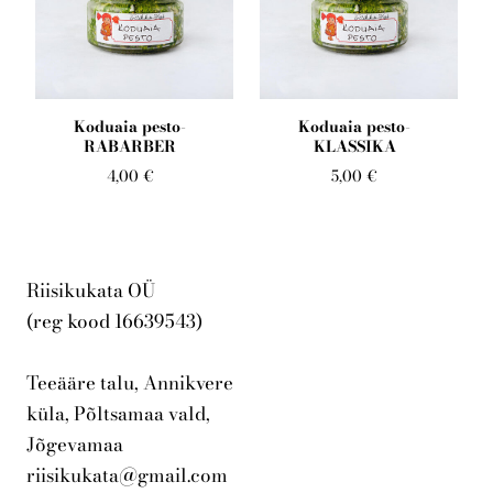
Kontakt
Koduaia pesto-
Koduaia pesto-
RABARBER
KLASSIKA
4,00 €
5,00 €
Riisikukata OÜ
(reg kood 16639543)
Teeääre talu, Annikvere
küla, Põltsamaa vald,
Jõgevamaa
riisikukata@gmail.com